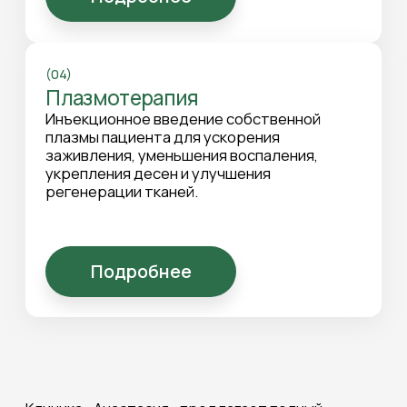
В рамках терапевтической стоматологии мы
лечим кариес, пульпит, периодонтит и другие
заболевания зубов с использованием
современных материалов и технологий.
Применяем высококачественные композитные и
керамические пломбы, которые гарантируют
долговечность и эстетичный результат.
Эстетическая стоматология позволяет
восстановить форму и цвет зубов, выполнить
художественную реставрацию, отбеливание и
коррекцию зубного ряда.
Особое внимание уделяется инновационной
плазмотерапие, которая ускоряет заживление
тканей, снижает воспаление и укрепляет десны.
Этот метод эффективен при заболеваниях
пародонта, повышенной чувствительности
зубов и после стоматологических
вмешательств. В клинике «Анастасия» мы
используем только современные материалы и
щадящие технологии, что делает лечение
безопасным и комфортным для пациентов.
Выбирая терапевтическую стоматологию в
Нижнем Новгороде в клинике «Анастасия», вы
получаете комплексное лечение зубов и десен,
профессиональный уход и индивидуальный
подход. Наши специалисты заботятся о
здоровье и красоте вашей улыбки, обеспечивая
долговременный результат и профилактику