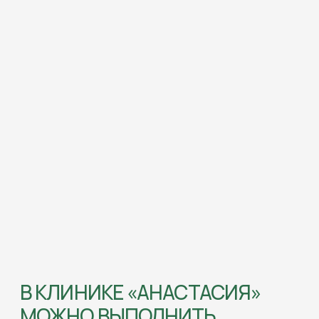
В КЛИНИКЕ «АНАСТАСИЯ»
МОЖНО ВЫПОЛНИТЬ
(01)
Гигиена и
профилактика
Профессиональная чистка, удаление
зубного налета, полировка и укрепление
эмали. Регулярная профилактика
помогает поддерживать здоровье
полости рта.
Подробнее