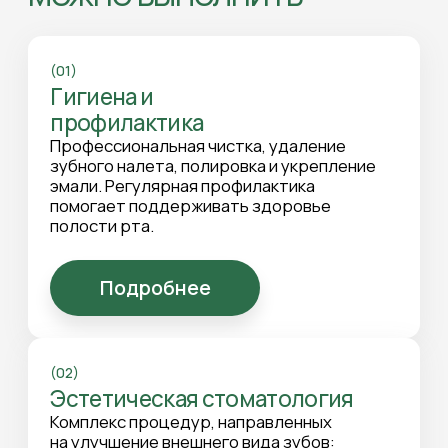
(02)
Эстетическая стоматология
Комплекс процедур, направленных
на улучшение внешнего вида зубов:
отбеливание, художественная
реставрация, коррекция цвета и
формы.
Подробнее
(03)
Лечение
Терапевтическое лечение кариеса,
пульпита и других заболеваний зубов и
десен. В лечении применяются
качественные материалы и
современные технологии.
Подробнее
(04)