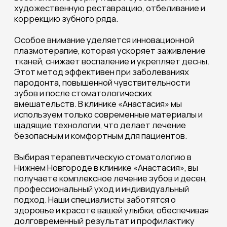
Контактная информация
+7 (831) 260-15-35
Клиника пластической хирургии
пн-пт: 9:00 - 20:00, сб: 9:00 - 15:00,
вс: выходной
Нижний Новгород, пр. Ленина 1
Центр эстетической медицины
пн-пт: 9:00 - 20:00, сб: 9:00 - 15:00,
вс: выходной
Нижний Новгород, пр. Ленина 1
Нижний Новгород, ул. Грузинская 46
Социальные сети
Политика обработки персональных данных
Согласие на обработку персональных данных
Основания для размещения изображений