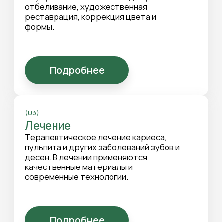
Плазмотерапия
Инъекционное введение собственной
плазмы пациента для ускорения
заживления, уменьшения воспаления,
укрепления десен и улучшения
регенерации тканей.
Подробнее
Клиника «Анастасия» предлагает полный
спектр услуг терапевтической стоматологии в
Нижнем Новгороде. Наши специалисты
занимаются профилактикой, лечением и
восстановлением здоровья зубов и десен. Мы
проводим профессиональную гигиену полости
рта, удаляем зубной налет и камень, полируем и
укрепляем эмаль. Регулярные
профилактические процедуры помогают
предупредить развитие кариеса, гингивита и
пародонтита, а также сохранить естественную
красоту улыбки.