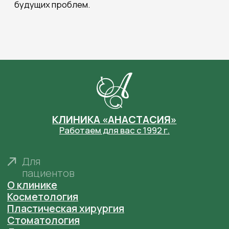
ООО "Клиника пластической хирургии и
косметологии "Анастасия" Лицензия № ЛО41-
01164-52/00368296 от 18 ноября 2020 г. выдана
Министерством Здравоохранения
Нижегородской области
ООО "Центр эстетической медицины "Анастасия"
Лицензия № ЛО41-01164-52/00368286 от 20
февраля 2020 г. выдана Министерством
Здравоохранения Нижегородской области
Фотографии сотрудников размещены в
соответствии с их согласием на размещение на
сайте
anastaclinic.ru
. Третьим лицам запрещено
копировать, распространять и использовать
фотографии с сайта.
© «Анастасия». Клиника пластической хирургии.
Все права защищены.
Имеются противопоказания. Необходима
консультация специалиста.