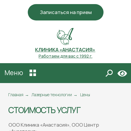
Записаться на прием
КЛИНИКА «АНАСТАСИЯ»
Работаем для вас с 1992 г.
Меню
СТОИМОСТЬ УСЛУГ
ООО Клиника «Анастасия», ООО Центр
«Анастасия»
Главная
→
Лазерные технологии
→
Цены
Прейскурант от 03.01.2026г.
Указанные на сайте цены не являются
публичной офертой. Стоимость услуг
устанавливается и оплачивается согласно
Прейскурантам Клиники и Центра,
действующим на момент оказания услуги.