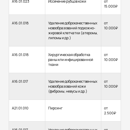
А16.01.023
Иссечение рубцов кожи
от
15.000₽
А16.01.018
Удаление доброкачественных
от
Анастезия
новообразований подкожно-
10.000₽
жировой клетчатки (атеромы,
липомы и др.)
А16.01.018
Хирургическая обработка
от
раны или инфицированной
10.000₽
ткани
А16.01.017
Удаление доброкачественных
от
новообразований кожи
10.000₽
(фибромы, невусы и др.)
А21.01.010
Пирсинг
от
2.500₽
КЛИНИКА «АНАСТАСИЯ»
Работаем для вас с 1992 г.
А16.01.017
Удаление доброкачественных
от