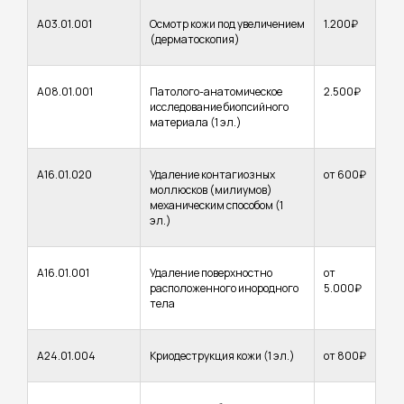
А03.01.001
Осмотр кожи под увеличением
1.200₽
(дерматоскопия)
А08.01.001
Патолого-анатомическое
2.500₽
исследование биопсийного
материала (1 эл.)
А16.01.020
Удаление контагиозных
от 600₽
моллюсков (милиумов)
механическим способом (1
эл.)
А16.01.001
Удаление поверхностно
от
расположенного инородного
5.000₽
тела
А24.01.004
Криодеструкция кожи (1 эл.)
от 800₽