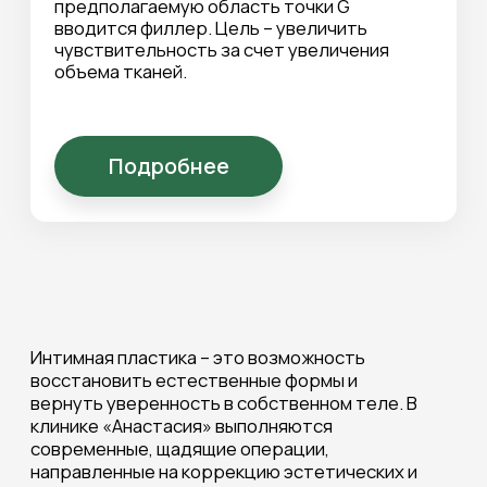
индивидуально, с учетом анатомии и пожеланий
пациентки, что обеспечивает естественный и
гармоничный результат.
Преимущества современной
интимной хирургии
В клинике «Анастасия» применяются методики,
позволяющие минимизировать разрезы и
снизить риски. Современное оборудование и
точность работы хирургов помогают добиться
предсказуемого результата и быстрого
восстановления.
Реабилитация и результат
Восстановление после интимной пластики,
как правило, проходит постепенно и
занимает от нескольких дней до нескольких
недель — сроки зависят от объема
вмешательства. По мере заживления ткани
приобретают аккуратный вид, улучшается
комфорт в повседневной жизни и интимной
сфере. Запишитесь на консультацию, чтобы
обсудить подходящее для вас решение.