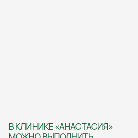
В КЛИНИКЕ «АНАСТАСИЯ»
МОЖНО ВЫПОЛНИТЬ
(01)
Лабиопластика
Хирургическая коррекция формы или
размера половых губ. Проводится для
устранения дискомфорта, вызванного
асимметрией или изменениями после
родов.
Подробнее