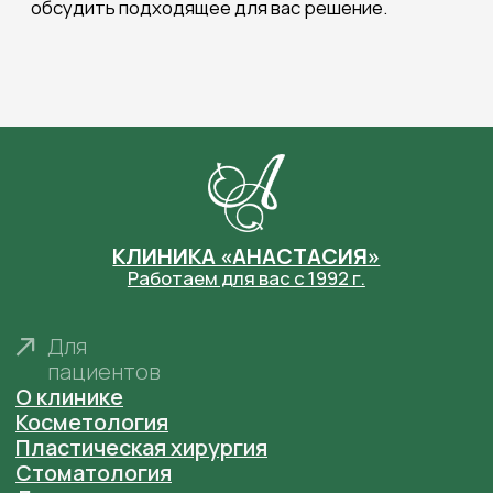
Лицензия № ЛО41-01164-52/00368286 от 20
февраля 2020 г. выдана Министерством
Здравоохранения Нижегородской области
Фотографии сотрудников размещены в
соответствии с их согласием на размещение на
сайте
anastaclinic.ru
. Третьим лицам запрещено
копировать, распространять и использовать
фотографии с сайта.
© «Анастасия». Клиника пластической хирургии.
Все права защищены.
Имеются противопоказания. Необходима
консультация специалиста.