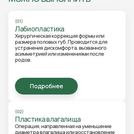
(02)
Пластика влагалища
Операция, направленная на уменьшение
диаметра влагалища или восстановление
его тонуса. Проводится, когда мышцы
тазового дна теряют упругость.
Подробнее
(03)
Пластика клитора
Хирургическая коррекция тканей вокруг
клитора. Может включать уменьшение
клиторального капюшона для уменьшения
избыточного натяжения или складок кожи.
Подробнее
(04)