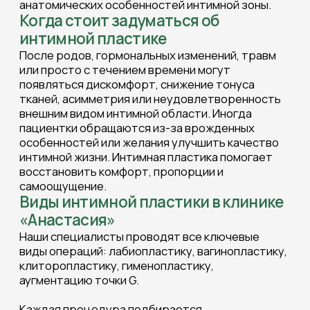
КЛИНИКА «АНАСТАСИЯ»
Работаем для вас с 1992 г.
Для
пациентов
О клинике
Косметология
Пластическая хирургия
Стоматология
Лазерные технологии
Дерматология
Контакты
Контактная информация
+7 (831) 260-15-35
Клиника пластической хирургии
пн-пт: 9:00 - 20:00, сб: 9:00 - 15:00,
вс: выходной