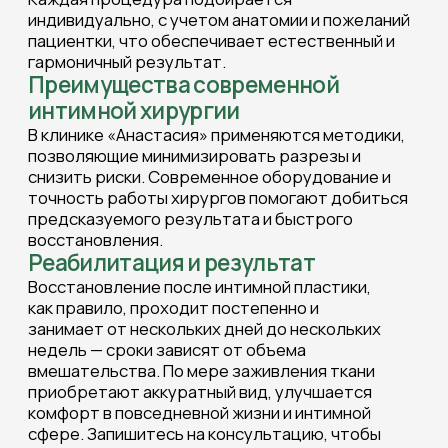
Нижний Новгород, пр. Ленина 1
Центр эстетической медицины
пн-пт: 9:00 - 20:00, сб: 9:00 - 15:00,
вс: выходной
Нижний Новгород, пр. Ленина 1
Нижний Новгород, ул. Грузинская 46
Социальные сети
Политика обработки персональных данных
Согласие на обработку персональных данных
Основания для размещения изображений
ООО "Клиника пластической хирургии и
косметологии "Анастасия" Лицензия № ЛО41-
01164-52/00368296 от 18 ноября 2020 г. выдана
Министерством Здравоохранения
Нижегородской области
ООО "Центр эстетической медицины "Анастасия"