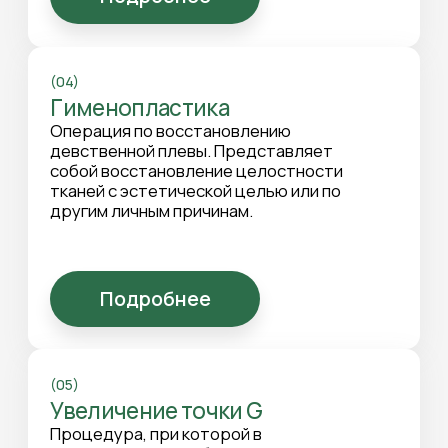
Интимная пластика – это возможность
восстановить естественные формы и
вернуть уверенность в собственном теле. В
клинике «Анастасия» выполняются
современные, щадящие операции,
направленные на коррекцию эстетических и
анатомических особенностей интимной зоны.
Когда стоит задуматься об
интимной пластике
После родов, гормональных изменений, травм
или просто с течением времени могут
появляться дискомфорт, снижение тонуса
тканей, асимметрия или неудовлетворенность
внешним видом интимной области. Иногда
пациентки обращаются из-за врожденных
особенностей или желания улучшить качество
интимной жизни. Интимная пластика помогает
восстановить комфорт, пропорции и
самоощущение.
Виды интимной пластики в клинике
«Анастасия»
Наши специалисты проводят все ключевые
виды операций: лабиопластику, вагинопластику,
клиторопластику, гименопластику,
аугментацию точки G.
Каждая процедура подбирается