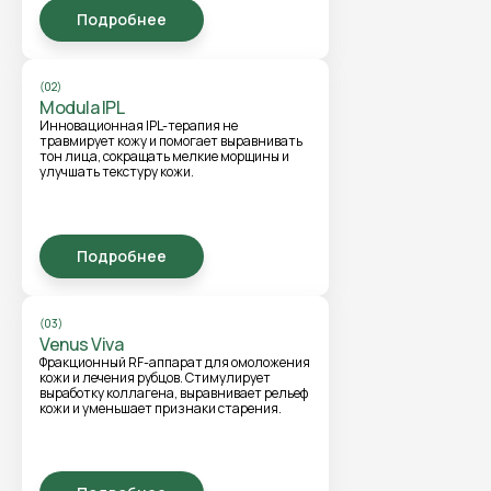
Подробнее
(02)
Modula IPL
Инновационная IPL-терапия не
травмирует кожу и помогает выравнивать
тон лица, сокращать мелкие морщины и
улучшать текстуру кожи.
Подробнее
(03)
Venus Viva
Фракционный RF-аппарат для омоложения
кожи и лечения рубцов. Стимулирует
выработку коллагена, выравнивает рельеф
кожи и уменьшает признаки старения.