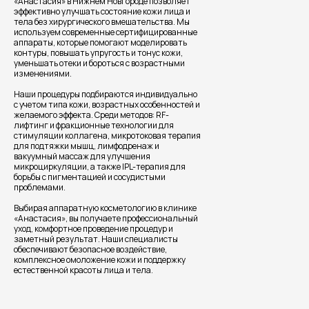
«Анастасия» в Нижнем Новгороде позволяет
эффективно улучшать состояние кожи лица и
Центр эстетической медицины
тела без хирургического вмешательства. Мы
пн-пт: 9:00 - 20:00, сб: 9:00 - 15:00,
используем современные сертифицированные
вс: выходной
аппараты, которые помогают моделировать
контуры, повышать упругость и тонус кожи,
Нижний Новгород, пр. Ленина 1
уменьшать отеки и бороться с возрастными
Нижний Новгород, ул. Грузинская 46
изменениями.
Наши процедуры подбираются индивидуально
Социальные сети
с учетом типа кожи, возрастных особенностей и
желаемого эффекта. Среди методов: RF-
лифтинг и фракционные технологии для
стимуляции коллагена, микротоковая терапия
для подтяжки мышц, лимфодренаж и
вакуумный массаж для улучшения
микроциркуляции, а также IPL-терапия для
Политика обработки персональных данных
борьбы с пигментацией и сосудистыми
Согласие на обработку персональных данных
проблемами.
Основания для размещения изображений
Выбирая аппаратную косметологию в клинике
«Анастасия», вы получаете профессиональный
ООО "Клиника пластической хирургии и
уход, комфортное проведение процедур и
косметологии "Анастасия" Лицензия № ЛО41-
заметный результат. Наши специалисты
01164-52/00368296 от 18 ноября 2020 г. выдана
обеспечивают безопасное воздействие,
Министерством Здравоохранения
комплексное омоложение кожи и поддержку
Нижегородской области
естественной красоты лица и тела.
ООО "Центр эстетической медицины "Анастасия"
Лицензия № ЛО41-01164-52/00368286 от 20
февраля 2020 г. выдана Министерством