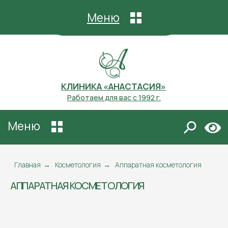
Меню
Записаться на прием
КЛИНИКА «АНАСТАСИЯ»
Работаем для вас с 1992 г.
Меню
Главная
→
Косметология
→
Аппаратная косметология
АППАРАТНАЯ КОСМЕТОЛОГИЯ