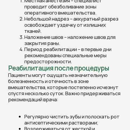
Если вы испытываете проблемы с речью,
гигиеной полости рта или эстетикой улыбки,
обратитесь к стоматологу для консультации и
оценки необходимости пластики уздечки.
Ждем вас по адресу: г. Нижний Новгород,
пр. Ленина, 1.
Телефон:
8 (831) 260-15-35
СТОИМОСТЬ УСЛУГ
ООО Центр «Анастасия»
Прейскурант от 03.01.2026г.
Указанные на сайте цены не являются
публичной офертой. Стоимость услуг
устанавливается и оплачивается согласно
Прейскурантам Клиники и Центра,
действующим на момент оказания услуги.