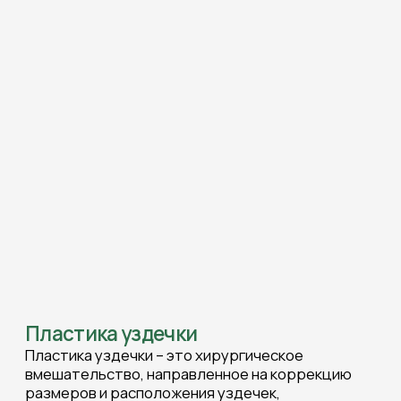
Пластика уздечки
Пластика уздечки – это хирургическое
вмешательство, направленное на коррекцию
размеров и расположения уздечек,
соединяющих губы и язык с челюстью.
Проблемы, возникающие из-за укороченности
или неправильного прикрепления уздечки, могут
приводить к ряду нежелательных последствий:
Неправильному расположению зубов, что
требует коррекции;
Затрудненному произношение
некоторых звуков;
Затрудненной чистке зубов и десен, что
приводит к развитию кариеса и
заболеваний десен;
Образованию промежутков между
зубами.
Ход процедуры
Коррекция уздечки проводится амбулаторно и