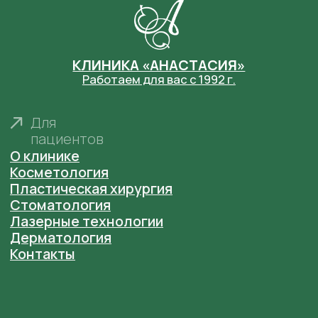
Согласие на обработку персональных данных
Основания для размещения изображений
ООО "Клиника пластической хирургии и
косметологии "Анастасия" Лицензия № ЛО41-
01164-52/00368296 от 18 ноября 2020 г. выдана
Министерством Здравоохранения
Нижегородской области
ООО "Центр эстетической медицины "Анастасия"
Лицензия № ЛО41-01164-52/00368286 от 20
февраля 2020 г. выдана Министерством
Здравоохранения Нижегородской области
Фотографии сотрудников размещены в
соответствии с их согласием на размещение на
сайте
anastaclinic.ru
. Третьим лицам запрещено
копировать, распространять и использовать
фотографии с сайта.
© «Анастасия». Клиника пластической хирургии.
Все права защищены.
Имеются противопоказания. Необходима
консультация специалиста.