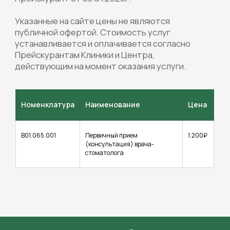
Контактная информация
+7 (831) 260-15-35
Клиника пластической хирургии
пн-пт: 9:00 - 20:00, сб: 9:00 - 15:00,
вс: выходной
Нижний Новгород, пр. Ленина 1
Номенклатура
Наименование
Цена
Центр эстетической медицины
пн-пт: 9:00 - 20:00, сб: 9:00 - 15:00,
вс: выходной
Нижний Новгород, пр. Ленина 1
В01.065.001
Первичный прием
1.200₽
(консультация) врача-
Нижний Новгород, ул. Грузинская 46
стоматолога
Социальные сети
Политика обработки персональных данных