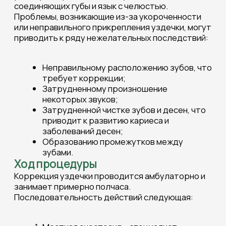
занимает примерно полчаса.
Последовательность действий следующая:
Местная анестезия – специалист
проводит обезболивание зоны
оперативного вмешательства.
Небольшой надрез – аккуратный разрез
освобождает уздечку от излишних
тканей.
Наложение швов – наложение швов для
закрытия раны.
Период реабилитации – в первые дни
рекомендованы специальные меры
предосторожности.
Реабилитация после процедуры
Пациенты могут ощущать незначительную
болезненность и отечность в зоне
вмешательства, которые постепенно исчезнут
спустя несколько суток. Важно придерживаться
рекомендаций врача:
Регулярно чистить зубы и полоскать рот
антисептическими растворами;
Воздерживаться от жесткой и
раздражающей пищи в течение первых
нескольких дней;
Минимизировать физические нагрузки и
стресс в реабилитационном периоде.