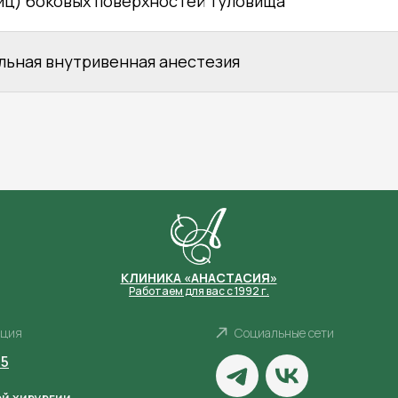
иц) боковых поверхностей туловища
льная внутривенная анестезия
КЛИНИКА «АНАСТАСИЯ»
Работаем для вас с 1992 г.
ация
Социальные сети
35
й хирургии