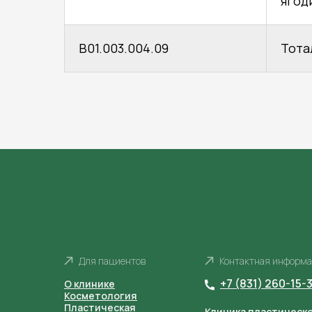
ягод
В01.003.004.09
Тота
Для пациентов
Контактная информ
+7 (831) 260-15-
О клинике
Косметология
Пластическая
Клиника пластическо