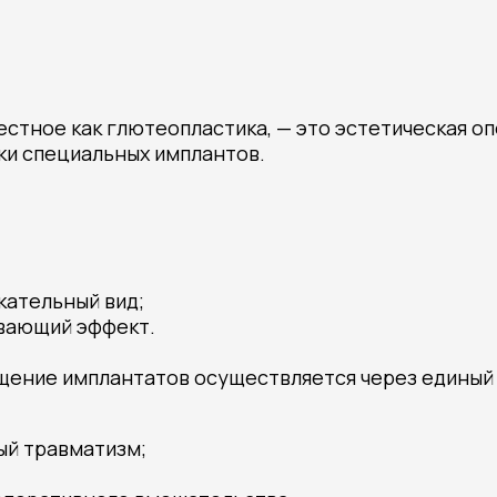
стное как глютеопластика, — это эстетическая о
ки специальных имплантов.
кательный вид;
вающий эффект.
ение имплантатов осуществляется через единый р
й травматизм;