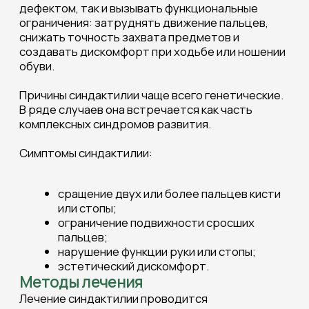
нарушение функции руки или стопы;
эстетический дискомфорт.
Методы лечения
Лечение синдактилии проводится
исключительно хирургическим методом.
Операция направлена на разделение
сросшихся пальцев, восстановление их
нормальной формы и функции, а также создание
условий для правильного роста тканей. В ходе
вмешательства используют кожные лоскуты,
что позволяет закрыть образовавшиеся после
разделения дефекты кожи и сохранить
естественный внешний вид пальцев.
После хирургического вмешательства, при
необходимости, назначают реабилитацию:
физиотерапию и упражнения для
восстановления подвижности и силы пальцев.
Своевременная коррекция синдактилии
обеспечивает полноценную функциональность
кисти или стопы и улучшает эстетический
результат.
Ждем вас по адресу: г. Нижний Новгород,
пр. Ленина, 1.
Телефон:
8 (831) 260-15-35