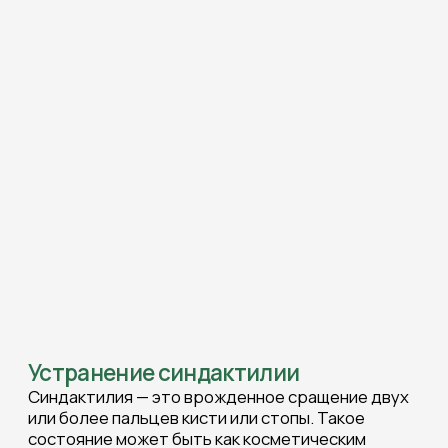
Устранение синдактилии
Синдактилия — это врожденное сращение двух
или более пальцев кисти или стопы. Такое
состояние может быть как косметическим
дефектом, так и вызывать функциональные
ограничения: затруднять движение пальцев,
снижать точность захвата предметов и
создавать дискомфорт при ходьбе или ношении
обуви.
Причины синдактилии чаще всего генетические.
В ряде случаев она встречается как часть
комплексных синдромов развития.
Симптомы синдактилии:
сращение двух или более пальцев кисти
или стопы;
ограничение подвижности сросших
пальцев;