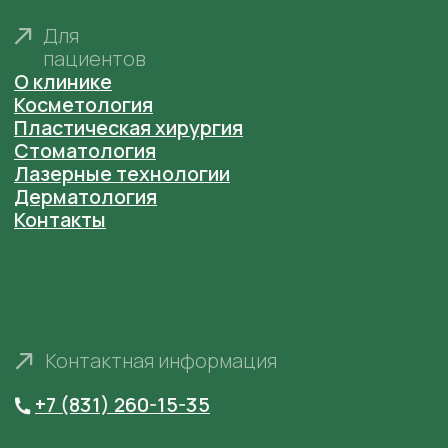
Министерством Здравоохранения
Нижегородской области
ООО "Центр эстетической медицины "Анастасия"
Лицензия № ЛО41-01164-52/00368286 от 20
февраля 2020 г. выдана Министерством
Здравоохранения Нижегородской области
Фотографии сотрудников размещены в
соответствии с их согласием на размещение на
сайте
anastaclinic.ru
. Третьим лицам запрещено
копировать, распространять и использовать
фотографии с сайта.
© «Анастасия». Клиника пластической хирургии.
Все права защищены.
Имеются противопоказания. Необходима
консультация специалиста.