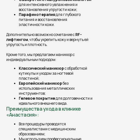
для интенсивного увлажнения и
восстановления упругости кожи;
Парафинотерапия
для глубокого
питания и восстановления
эластичности кожи.
Дополнительно возможно сочетание с
RF-
лифтингом
, чтобы укрепить кожу и вернуть ей
упругость и плотность.
Кроме того, мы предлагаем маникюр с
индивидуальным подходом:
Классический маникюр
с обработкой
кутикулы и уходом за ногтевой
пластиной;
Европейский маникюр
без
использования металлических
инструментов;
Гелевое покрытие
для долговечности и
идеального внешнего вида.
Преимущества ухода в клинике
«Анастасия»:
Все процедуры проводятся
специалистами с медицинским
образованием;
Мы используем профессиональные