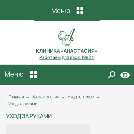
Меню
Записаться на прием
КЛИНИКА «АНАСТАСИЯ»
Работаем для вас с 1992 г.
Меню
Главная
→
Косметология
→
Уход за телом
→
Уход за руками
УХОД ЗА РУКАМИ