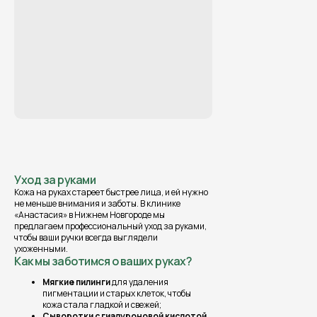
Уход за руками
Кожа на руках стареет быстрее лица, и ей нужно
не меньше внимания и заботы. В клинике
«Анастасия» в Нижнем Новгороде мы
предлагаем профессиональный уход за руками,
чтобы ваши ручки всегда выглядели
ухоженными.
Как мы заботимся о ваших руках?
Мягкие пилинги
для удаления
пигментации и старых клеток, чтобы
кожа стала гладкой и свежей;
Сыворотки с гиалуроновой кислотой