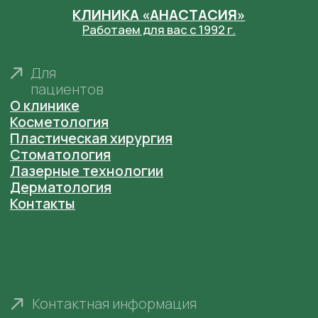
Политика обработки персональных данных
Согласие на обработку персональных данных
Основания для размещения изображений
ООО "Клиника пластической хирургии и
косметологии "Анастасия" Лицензия № ЛО41-
01164-52/00368296 от 18 ноября 2020 г. выдана
Министерством Здравоохранения
Нижегородской области
ООО "Центр эстетической медицины "Анастасия"
Лицензия № ЛО41-01164-52/00368286 от 20
февраля 2020 г. выдана Министерством
Здравоохранения Нижегородской области
Фотографии сотрудников размещены в
соответствии с их согласием на размещение на
сайте
anastaclinic.ru
. Третьим лицам запрещено
копировать, распространять и использовать
фотографии с сайта.
© «Анастасия». Клиника пластической хирургии.
Все права защищены.
Имеются противопоказания. Необходима
консультация специалиста.