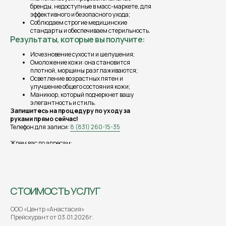
бренды, недоступные в масс-маркете, для
эффективного и безопасного ухода;
Соблюдаем строгие медицинские
стандарты и обеспечиваем стерильность.
Результаты, которые вы получите:
Исчезновение сухости и шелушения;
Омоложение кожи: она становится
плотной, морщины разглаживаются;
Осветление возрастных пятен и
улучшение общего состояния кожи;
Маникюр, который подчеркнет вашу
элегантность и стиль.
Запишитесь на процедуру по уходу за
руками прямо сейчас!
Телефон для записи:
8 (831) 260-15-35
КЛИНИКА «АНАСТАСИЯ»
Ждем вас по адресам:
Работаем для вас с 1992 г.
г. Нижний Новгород, пр. Ленина, 1.
г. Нижний Новгород, ул. Грузинская,
Для
46
пациентов
О клинике
СТОИМОСТЬ УСЛУГ
Косметология
Пластическая хирургия
Стоматология
ООО «Центр «Анастасия»
Лазерные технологии
Прейскурант от 03.01.2026г.
Дерматология