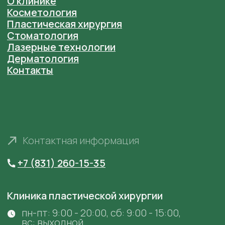
ООО "Клиника пластической хирургии и
косметологии "Анастасия" Лицензия № ЛО41-
01164-52/00368296 от 18 ноября 2020 г. выдана
Министерством Здравоохранения
Нижегородской области
ООО "Центр эстетической медицины "Анастасия"
Лицензия № ЛО41-01164-52/00368286 от 20
февраля 2020 г. выдана Министерством
Здравоохранения Нижегородской области
Фотографии сотрудников размещены в
соответствии с их согласием на размещение на
сайте
anastaclinic.ru
. Третьим лицам запрещено
копировать, распространять и использовать
фотографии с сайта.
© «Анастасия». Клиника пластической хирургии.
Все права защищены.
Имеются противопоказания. Необходима
консультация специалиста.