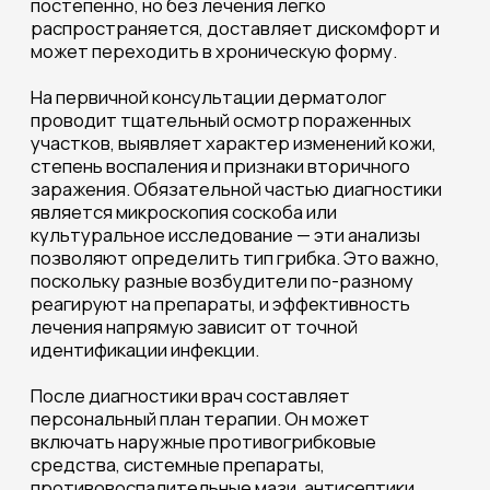
После диагностики врач составляет
персональный план терапии. Он может
включать наружные противогрибковые
средства, системные препараты,
противовоспалительные мази, антисептики,
средства для восстановления кожи. При
поражении ногтей нередко требуется
длительное лечение, которое проводится
под тщательным контролем специалиста.
Также используются профессиональные
процедуры для ускорения регенерации кожи и
предотвращения рецидивов.
Одной из главных задач является
предотвращение повторного заражения.
Специалист дает рекомендации по
дезинфекции обуви, правильному уходу за
кожей, гигиене, обработке личных вещей и
профилактике передачи инфекции
домочадцам. Врач объясняет, какие факторы
повышают риск развития грибка — влажность,
травматизация кожи, снижение иммунитета —
и как их минимизировать.
Лечение грибка кожи в клинике «Анастасия»
направлено не только на устранение
симптомов, но и на полное восстановление
кожи и предотвращение повторных эпизодов.
Благодаря современным методам
диагностики и терапии пациенты получают