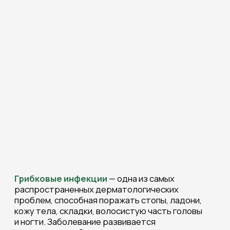
Грибковые инфекции
— одна из самых
распространенных дерматологических
проблем, способная поражать стопы, ладони,
кожу тела, складки, волосистую часть головы
и ногти. Заболевание развивается
постепенно, но без лечения легко
распространяется, доставляет дискомфорт и
может переходить в хроническую форму.
На первичной консультации дерматолог
проводит тщательный осмотр пораженных
участков, выявляет характер изменений кожи,
степень воспаления и признаки вторичного
заражения. Обязательной частью диагностики
является микроскопия соскоба или
культуральное исследование — эти анализы
позволяют определить тип грибка. Это важно,
поскольку разные возбудители по-разному
реагируют на препараты, и эффективность
лечения напрямую зависит от точной
идентификации инфекции.