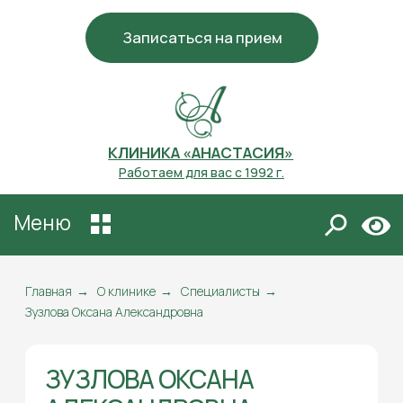
Записаться на прием
КЛИНИКА «АНАСТАСИЯ»
Работаем для вас с 1992 г.
Меню
ЗУЗЛОВА ОКСАНА
АЛЕКСАНДРОВНА
Главная
→
О клинике
→
Специалисты
→
Зузлова Оксана Александровна
Специалист по
подологическому уходу
Медицинский педикюр
Гигиенический маникюр