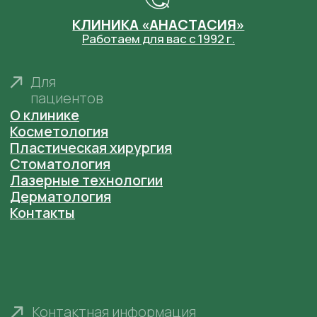
Клиника пластической хирургии
пн-пт: 9:00 - 20:00, сб: 9:00 - 15:00,
вс: выходной
Нижний Новгород, пр. Ленина 1
Центр эстетической медицины
пн-пт: 9:00 - 20:00, сб: 9:00 - 15:00,
вс: выходной
Нижний Новгород, пр. Ленина 1
Нижний Новгород, ул. Грузинская 46
Социальные сети
Политика обработки персональных данных
Согласие на обработку персональных данных
Основания для размещения изображений
ООО "Клиника пластической хирургии и
косметологии "Анастасия" Лицензия № ЛО41-
01164-52/00368296 от 18 ноября 2020 г. выдана