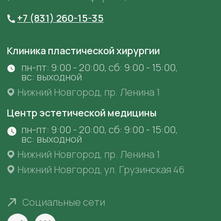
Министерством Здравоохранения
Нижегородской области
ООО "Центр эстетической медицины "Анастасия"
Лицензия № ЛО41-01164-52/00368286 от 20
февраля 2020 г. выдана Министерством
Здравоохранения Нижегородской области
Фотографии сотрудников размещены в
соответствии с их согласием на размещение на
сайте
anastaclinic.ru
. Третьим лицам запрещено
копировать, распространять и использовать
фотографии с сайта.
© «Анастасия». Клиника пластической хирургии.
Все права защищены.
Имеются противопоказания. Необходима
консультация специалиста.