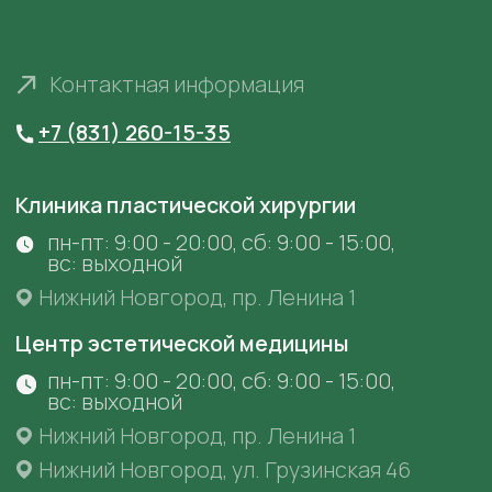
ООО "Клиника пластической хирургии и
косметологии "Анастасия" Лицензия № ЛО41-
01164-52/00368296 от 18 ноября 2020 г. выдана
Министерством Здравоохранения
Нижегородской области
ООО "Центр эстетической медицины "Анастасия"
Лицензия № ЛО41-01164-52/00368286 от 20
февраля 2020 г. выдана Министерством
Здравоохранения Нижегородской области
Фотографии сотрудников размещены в
соответствии с их согласием на размещение на
сайте
anastaclinic.ru
. Третьим лицам запрещено
копировать, распространять и использовать
фотографии с сайта.
© «Анастасия». Клиника пластической хирургии.
Все права защищены.
Имеются противопоказания. Необходима
консультация специалиста.