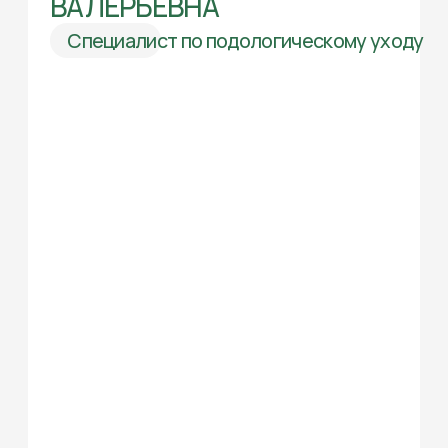
Направления работы
Педикюр эстетический
Подологическая обработка стоп и ногтей
любой сложности
Установка коррекционной системы
Титановая нить
Установка коррекционной крючковой
системы 3 то
Обработка ногтей и стоп, поражённых
грибковой инфекцией
Обработка онихолизиса (отслоение
ногтевой пластины)
Работа с вросшими ногтями