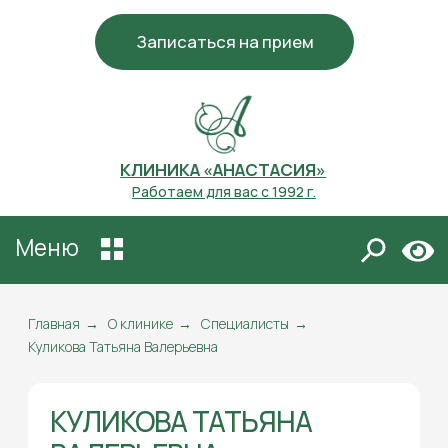
Записаться на прием
КЛИНИКА «АНАСТАСИЯ»
Работаем для вас с 1992 г.
Меню
КУЛИКОВА ТАТЬЯНА
ВАЛЕРЬЕВНА
Главная
→
О клинике
→
Специалисты
→
Куликова Татьяна Валерьевна
Специалист по подологическому уходу