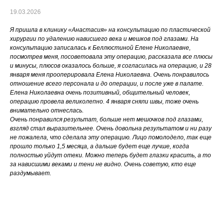
19.03.2026
Я пришла в клинику «Анастасия» на консультацию по пластической
хирургии по удалению нависшего века и мешков под глазами. На
консультацию записалась к Беллюстиной Елене Николаевне,
посмотрев меня, посоветовала эту операцию, рассказала все плюсы
и минусы, плюсов оказалось больше, я согласилась на операцию, и 28
января меня прооперировала Елена Николаевна. Очень понравилось
отношение всего персонала и до операции, и после уже в палате.
Елена Николаевна очень позитивный, общительный человек,
операцию провела великолепно. 4 января сняли швы, тоже очень
внимательно отнеслась.
Очень понравился результат, больше нет мешочков под глазами,
взгляд стал выразительнее. Очень довольна результатом и ни разу
не пожалела, что сделала эту операцию. Лицо помолодело, так еще
прошло только 1,5 месяца, а дальше будет еще лучше, когда
полностью уйдут отеки. Можно теперь будет глазки красить, а то
за нависшими веками и тени не видно. Очень советую, кто еще
раздумывает.