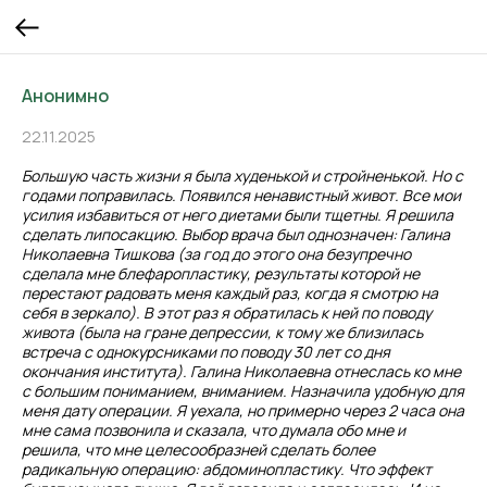
Анонимно
22.11.2025
Большую часть жизни я была худенькой и стройненькой. Но с
годами поправилась. Появился ненавистный живот. Все мои
усилия избавиться от него диетами были тщетны. Я решила
сделать липосакцию. Выбор врача был однозначен: Галина
Николаевна Тишкова (за год до этого она безупречно
сделала мне блефаропластику, результаты которой не
перестают радовать меня каждый раз, когда я смотрю на
себя в зеркало). В этот раз я обратилась к ней по поводу
живота (была на гране депрессии, к тому же близилась
встреча с однокурсниками по поводу 30 лет со дня
окончания института). Галина Николаевна отнеслась ко мне
с большим пониманием, вниманием. Назначила удобную для
меня дату операции. Я уехала, но примерно через 2 часа она
мне сама позвонила и сказала, что думала обо мне и
решила, что мне целесообразней сделать более
радикальную операцию: абдоминопластику. Что эффект