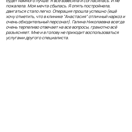
будет намного лучше. Я всё взвесила и согласилась. И не
пожалела. Моя мечта сбылась. Я опять постройнела,
двигаться стало легко. Операция прошла успешно (ещё
хочу отметить, что в клинике "Анастасия" отличный наркоз и
очень обходительный персонал). Галина Николаевна всегда
очень терпеливо отвечает на все вопросы, грамотно всё
разъясняет. Мне и в голову не приходит воспользоваться
услугами другого специалиста.