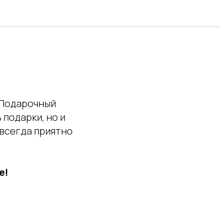
й Подарочный
 подарки, но и
всегда приятно
е!