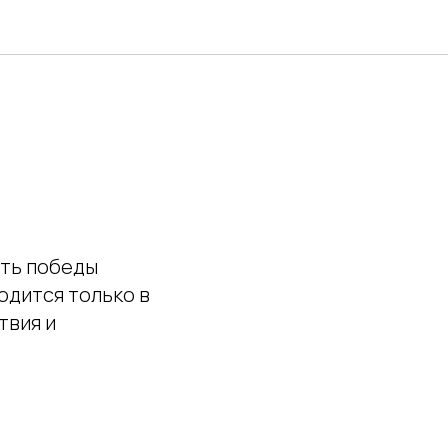
сть победы
одится только в
твия и