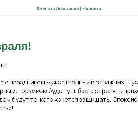
Клиника Анастасия | Новости
враля!
ы!
с с праздником мужественных и отважных! Пу
рными, оружием будет улыбка, а стрелять прих
ядом будут те, кого хочется защищать. Спокойс
стья!