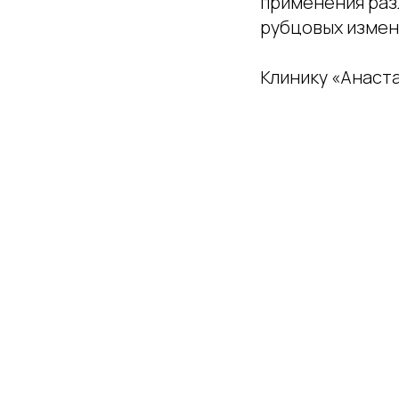
применения раз
рубцовых измене
Клинику «Анаста