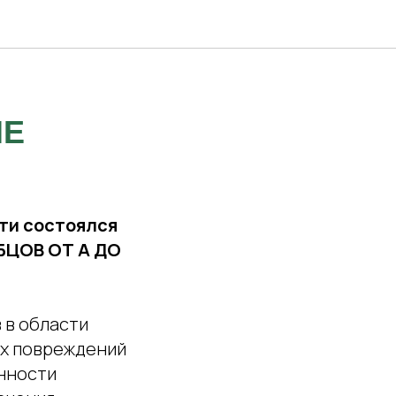
ИЕ
ити состоялся
УБЦОВ ОТ А ДО
 в области
ых повреждений
енности