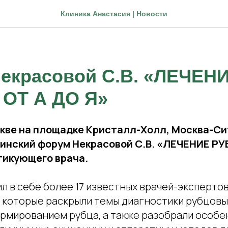
Клиника Анастасия | Новости
екрасовой С.В. «ЛЕЧЕН
ОТ А ДО Я»
скве на площадке Кристалл-Холл, Москва-С
инский форум Некрасовой С.В. «ЛЕЧЕНИЕ Р
тикующего врача.
 в себе более 17 известных врачей-экспертов
, которые раскрыли темы диагностики рубцов
ормированием рубца, а также разобрали особ