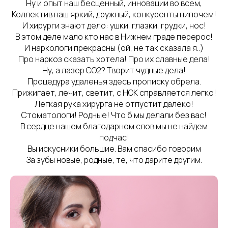
Ну и опыт наш бесценный, инновации во всем,
Коллектив наш яркий, дружный, конкуренты нипочем!
И хирурги знают дело: ушки, глазки, грудки, нос!
В этом деле мало кто нас в Нижнем граде перерос!
И наркологи прекрасны (ой, не так сказала я..)
Про наркоз сказать хотела! Про их славные дела!
Ну, а лазер СО2? Творит чудные дела!
Процедура удаленья здесь прописку обрела.
Прижигает, лечит, светит, с НОК справляется легко!
Легкая рука хирурга не отпустит далеко!
Стоматологи! Родные! Что б мы делали без вас!
В сердце нашем благодарном слов мы не найдем
подчас!
Вы искусники большие. Вам спасибо говорим
За зубы новые, родные, те, что дарите другим.